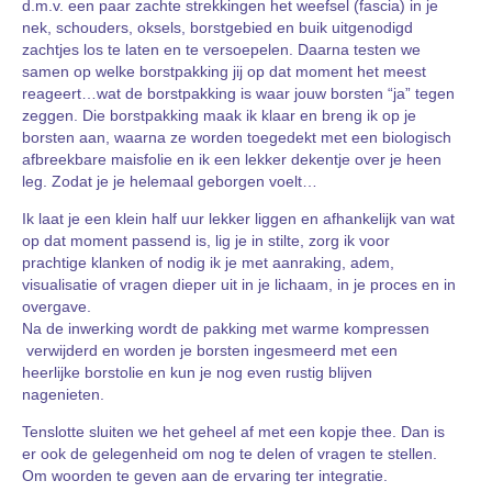
d.m.v. een paar zachte strekkingen het weefsel (fascia) in je
nek, schouders, oksels, borstgebied en buik uitgenodigd
zachtjes los te laten en te versoepelen. Daarna testen we
samen op welke borstpakking jij op dat moment het meest
reageert…wat de borstpakking is waar jouw borsten “ja” tegen
zeggen. Die borstpakking maak ik klaar en breng ik op je
borsten aan, waarna ze worden toegedekt met een biologisch
afbreekbare maisfolie en ik een lekker dekentje over je heen
leg. Zodat je je helemaal geborgen voelt…
Ik laat je een klein half uur lekker liggen en afhankelijk van wat
op dat moment passend is, lig je in stilte, zorg ik voor
prachtige klanken of nodig ik je met aanraking, adem,
visualisatie of vragen dieper uit in je lichaam, in je proces en in
overgave.
Na de inwerking wordt de pakking met warme kompressen
verwijderd en worden je borsten ingesmeerd met een
heerlijke borstolie en kun je nog even rustig blijven
nagenieten.
Tenslotte sluiten we het geheel af met een kopje thee. Dan is
er ook de gelegenheid om nog te delen of vragen te stellen.
Om woorden te geven aan de ervaring ter integratie.