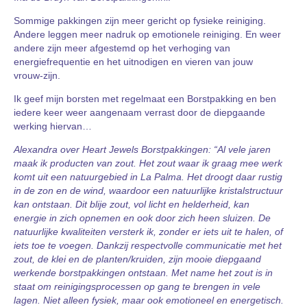
Sommige pakkingen zijn meer gericht op fysieke reiniging.
Andere leggen meer nadruk op emotionele reiniging. En weer
andere zijn meer afgestemd op het verhoging van
energiefrequentie en het uitnodigen en vieren van jouw
vrouw-zijn.
Ik geef mijn borsten met regelmaat een Borstpakking en ben
iedere keer weer aangenaam verrast door de diepgaande
werking hiervan…
Alexandra over Heart Jewels Borstpakkingen: “Al vele jaren
maak ik producten van zout. Het zout waar ik graag mee werk
komt uit een natuurgebied in La Palma. Het droogt daar rustig
in de zon en de wind, waardoor een natuurlijke kristalstructuur
kan ontstaan. Dit blije zout, vol licht en helderheid, kan
energie in zich opnemen en ook door zich heen sluizen. De
natuurlijke kwaliteiten versterk ik, zonder er iets uit te halen, of
iets toe te voegen. Dankzij respectvolle communicatie met het
zout, de klei en de planten/kruiden, zijn mooie diepgaand
werkende borstpakkingen ontstaan. Met name het zout is in
staat om reinigingsprocessen op gang te brengen in vele
lagen. Niet alleen fysiek, maar ook emotioneel en energetisch.