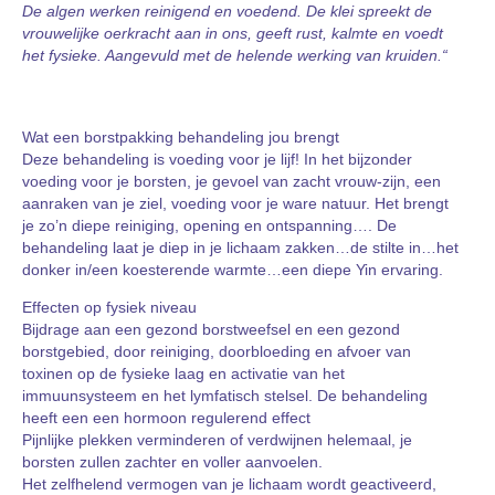
De algen werken reinigend en voedend. De klei spreekt de
vrouwelijke oerkracht aan in ons, geeft rust, kalmte en voedt
het fysieke. Aangevuld met de helende werking van kruiden.“
Wat een borstpakking behandeling jou brengt
Deze behandeling is voeding voor je lijf! In het bijzonder
voeding voor je borsten, je gevoel van zacht vrouw-zijn, een
aanraken van je ziel, voeding voor je ware natuur. Het brengt
je zo’n diepe reiniging, opening en ontspanning…. De
behandeling laat je diep in je lichaam zakken…de stilte in…het
donker in/een koesterende warmte…een diepe Yin ervaring.
Effecten op fysiek niveau
Bijdrage aan een gezond borstweefsel en een gezond
borstgebied, door reiniging, doorbloeding en afvoer van
toxinen op de fysieke laag en activatie van het
immuunsysteem en het lymfatisch stelsel. De behandeling
heeft een een hormoon regulerend effect
Pijnlijke plekken verminderen of verdwijnen helemaal, je
borsten zullen zachter en voller aanvoelen.
Het zelfhelend vermogen van je lichaam wordt geactiveerd,