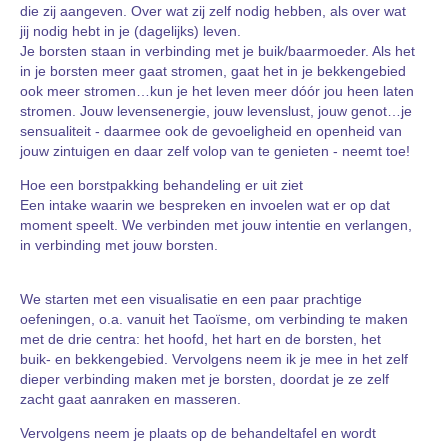
die zij aangeven. Over wat zij zelf nodig hebben, als over wat
jij nodig hebt in je (dagelijks) leven.
Je borsten staan in verbinding met je buik/baarmoeder. Als het
in je borsten meer gaat stromen, gaat het in je bekkengebied
ook meer stromen…kun je het leven meer dóór jou heen laten
stromen. Jouw levensenergie, jouw levenslust, jouw genot…je
sensualiteit - daarmee ook de gevoeligheid en openheid van
jouw zintuigen en daar zelf volop van te genieten - neemt toe!
Hoe een borstpakking behandeling er uit ziet
Een intake waarin we bespreken en invoelen wat er op dat
moment speelt. We verbinden met jouw intentie en verlangen,
in verbinding met jouw borsten.
We starten met een visualisatie en een paar prachtige
oefeningen, o.a. vanuit het Taoïsme, om verbinding te maken
met de drie centra: het hoofd, het hart en de borsten, het
buik- en bekkengebied. Vervolgens neem ik je mee in het zelf
dieper verbinding maken met je borsten, doordat je ze zelf
zacht gaat aanraken en masseren.
Vervolgens neem je plaats op de behandeltafel en wordt